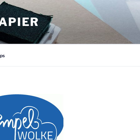
APIER
ps