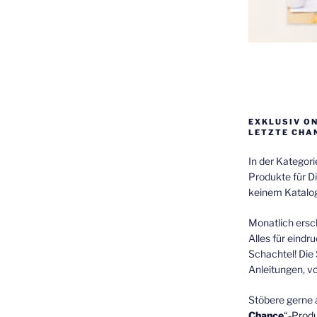
EXKLUSIV O
LETZTE CHA
In der Kategor
Produkte für Di
keinem Katalog
Monatlich ersch
Alles für eindr
Schachtel! Die 
Anleitungen, v
Stöbere gerne 
Chance
“-Prod