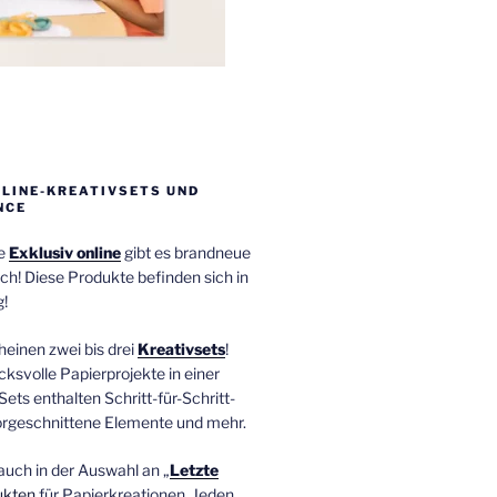
NLINE-KREATIVSETS UND
NCE
ie
Exklusiv online
gibt es brandneue
ch! Diese Produkte befinden sich in
!
einen zwei bis drei
Kreativsets
!
ucksvolle Papierprojekte in einer
Sets enthalten Schritt-für-Schritt-
orgeschnittene Elemente und mehr.
auch in der Auswahl an „
Letzte
ukten
für Papierkreationen. Jeden