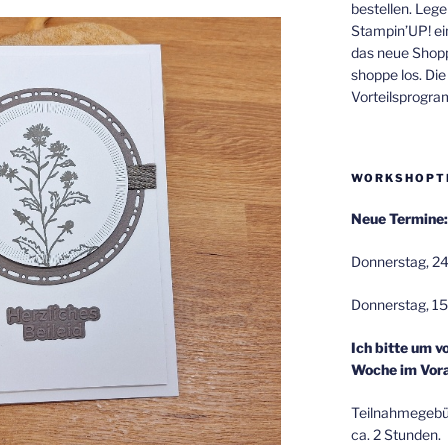
bestellen. Lege
Stampin’UP! ei
das neue Shop
shoppe los. Di
Vorteilsprogr
WORKSHOPT
Neue Termine:
Donnerstag, 24
Donnerstag, 15
Ich bitte um v
Woche im Vora
Teilnahmegebüh
ca. 2 Stunden.