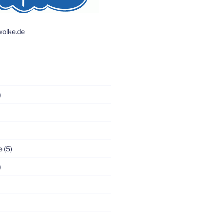
olke.de
)
e
(5)
)