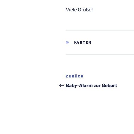
Viele Grüße!
KATEGORIEN
KARTEN
Beitragsnavigation
Vorheriger
ZURÜCK
Beitrag
Baby-Alarm zur Geburt