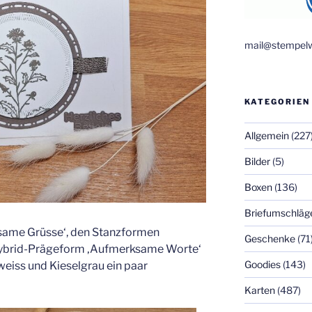
mail@stempelw
KATEGORIEN
Allgemein
(227
Bilder
(5)
Boxen
(136)
Briefumschläg
same Grüsse‘, den Stanzformen
Geschenke
(71
 Hybrid-Prägeform ‚Aufmerksame Worte‘
Goodies
(143)
eiss und Kieselgrau ein paar
Karten
(487)