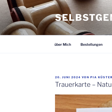
Zum
Inhalt
SELBSTGE
springen
über Mich
Bestellungen
VERÖFFENTLICHT
20. JUNI 2024
VON
PIA KÜSTE
AM
Trauerkarte – Natu