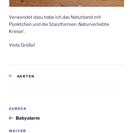
Verwendet dazu habe ich das Naturband mit
Pünktchen und die Stanzformen ‚Naturverliebte
Kreise‘.
Viele Grüße!
KATEGORIEN
KARTEN
Beitragsnavigation
Vorheriger
ZURÜCK
Beitrag
Babyalarm
Nächster
WEITER