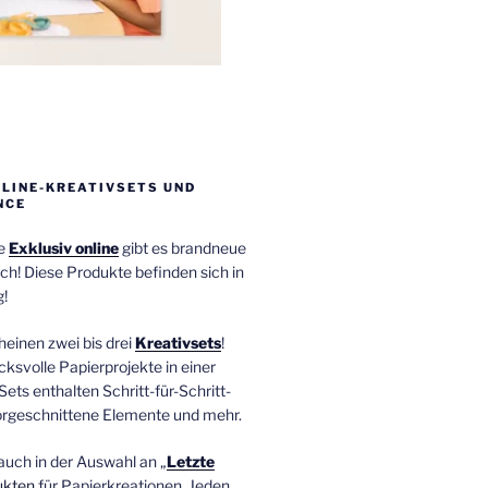
NLINE-KREATIVSETS UND
NCE
ie
Exklusiv online
gibt es brandneue
ch! Diese Produkte befinden sich in
!
einen zwei bis drei
Kreativsets
!
ucksvolle Papierprojekte in einer
Sets enthalten Schritt-für-Schritt-
orgeschnittene Elemente und mehr.
auch in der Auswahl an „
Letzte
ukten
für Papierkreationen. Jeden