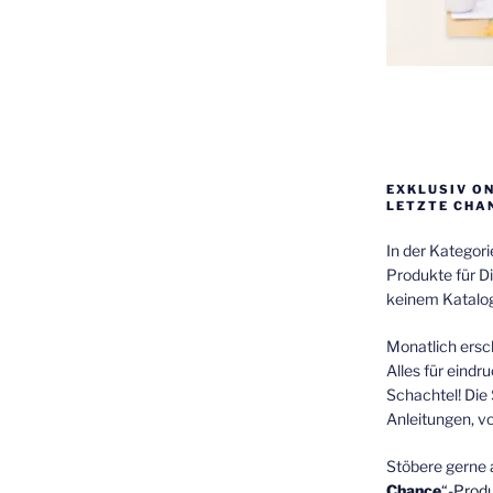
EXKLUSIV O
LETZTE CHA
In der Kategor
Produkte für Di
keinem Katalog
Monatlich ersch
Alles für eindr
Schachtel! Die 
Anleitungen, v
Stöbere gerne 
Chance
“-Prod