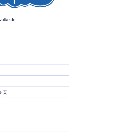
olke.de
)
e
(5)
)