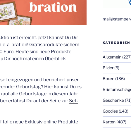
mail@stempelw
ktion ist erreicht. Jetzt kannst Du Dir
KATEGORIEN
le-a-bration! Gratisprodukte sichern –
0 Euro. Heute sind neue Produkte
Allgemein
(227
u Dir noch mal einen Überblick
Bilder
(5)
Boxen
(136)
vset eingezogen und bereichert unser
zernder Geburtstag‘! Hier kannst Du es
Briefumschläg
n auf alle Geburtstage in diesem Jahr
Geschenke
(71
ber erfährst Du auf der Seite zur
Set-
Goodies
(143)
 tolle neue Exklusiv online Produkte
Karten
(487)