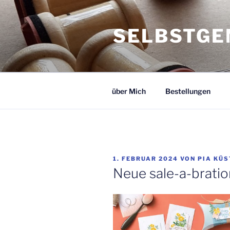
Zum
Inhalt
SELBSTGE
springen
über Mich
Bestellungen
VERÖFFENTLICHT
1. FEBRUAR 2024
VON
PIA KÜS
AM
Neue sale-a-brati