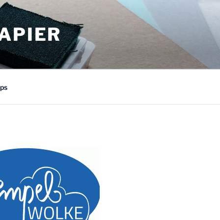
APIER
ps