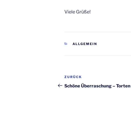
Viele Grüße!
KATEGORIEN
ALLGEMEIN
Beitragsnavigation
Vorheriger
ZURÜCK
Beitrag
Schöne Überraschung – Torten