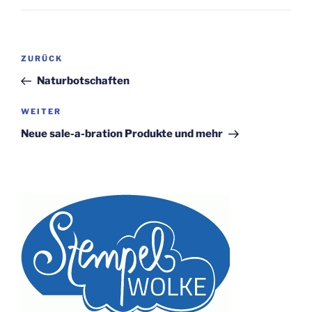
Beitragsnavigation
Vorheriger
ZURÜCK
Beitrag
Naturbotschaften
Nächster
WEITER
Beitrag
Neue sale-a-bration Produkte und mehr