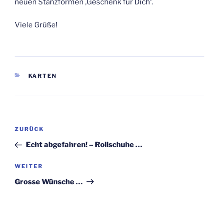
neuen Stanzformen ‚Geschenk für Dich‘.
Viele Grüße!
KATEGORIEN
KARTEN
Beitragsnavigation
Vorheriger
ZURÜCK
Beitrag
Echt abgefahren! – Rollschuhe …
Nächster
WEITER
Beitrag
Grosse Wünsche …