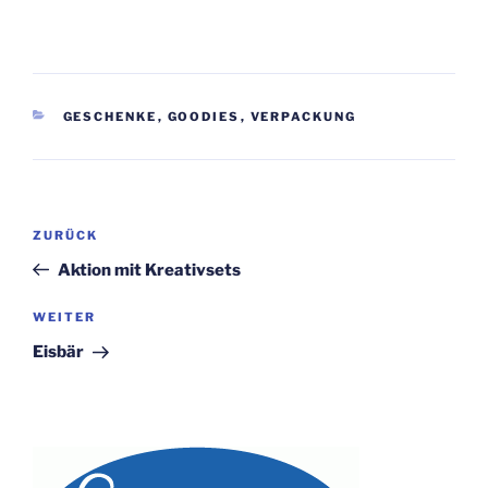
KATEGORIEN
GESCHENKE
,
GOODIES
,
VERPACKUNG
Beitragsnavigation
Vorheriger
ZURÜCK
Beitrag
Aktion mit Kreativsets
Nächster
WEITER
Beitrag
Eisbär