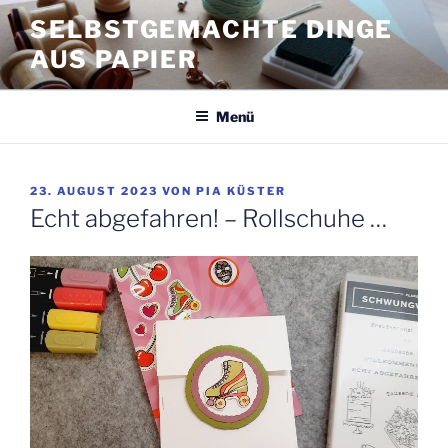
Zum
SELBSTGEMACHTE DINGE
Inhalt
AUS PAPIER
springen
Menü
VERÖFFENTLICHT
23. AUGUST 2023
VON
PIA KÜSTER
AM
Echt abgefahren! – Rollschuhe …