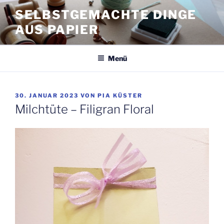
Zum
SELBSTGEMACHTE DINGE
Inhalt
AUS PAPIER
springen
Menü
VERÖFFENTLICHT
30. JANUAR 2023
VON
PIA KÜSTER
AM
Milchtüte – Filigran Floral