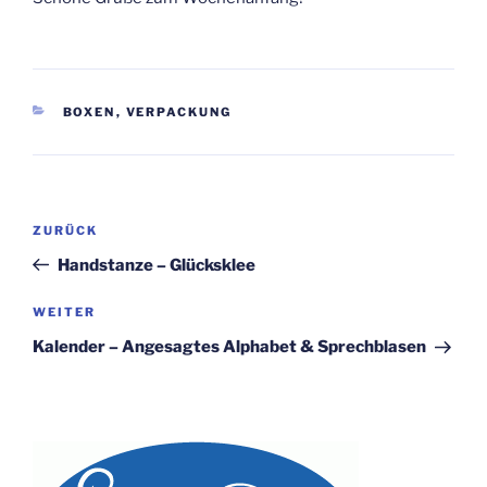
KATEGORIEN
BOXEN
,
VERPACKUNG
Beitragsnavigation
Vorheriger
ZURÜCK
Beitrag
Handstanze – Glücksklee
Nächster
WEITER
Beitrag
Kalender – Angesagtes Alphabet & Sprechblasen