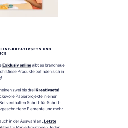
NLINE-KREATIVSETS UND
NCE
ie
Exklusiv online
gibt es brandneue
ch! Diese Produkte befinden sich in
!
einen zwei bis drei
Kreativsets
!
ucksvolle Papierprojekte in einer
Sets enthalten Schritt-für-Schritt-
orgeschnittene Elemente und mehr.
auch in der Auswahl an „
Letzte
ukten
für Papierkreationen. Jeden