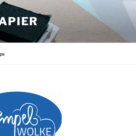
APIER
ps