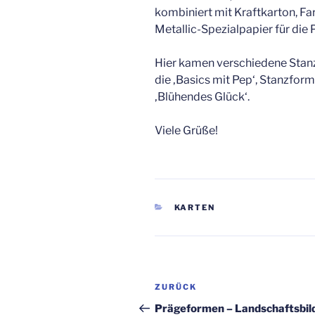
kombiniert mit Kraftkarton, Fa
Metallic-Spezialpapier für die P
Hier kamen verschiedene Stanz
die ‚Basics mit Pep‘, Stanzform
‚Blühendes Glück‘.
Viele Grüße!
KATEGORIEN
KARTEN
Beitragsnavigation
Vorheriger
ZURÜCK
Beitrag
Prägeformen – Landschaftsbil