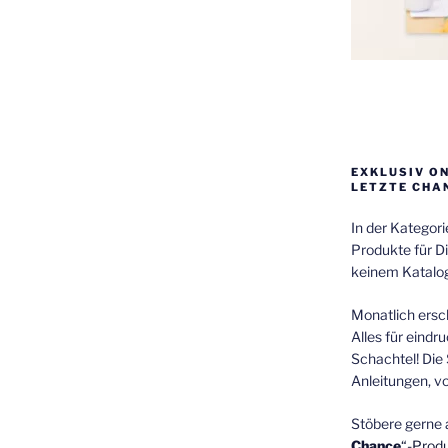
EXKLUSIV O
LETZTE CHA
In der Kategor
Produkte für Di
keinem Katalog
Monatlich ersch
Alles für eindr
Schachtel! Die 
Anleitungen, v
Stöbere gerne 
Chance
“-Prod