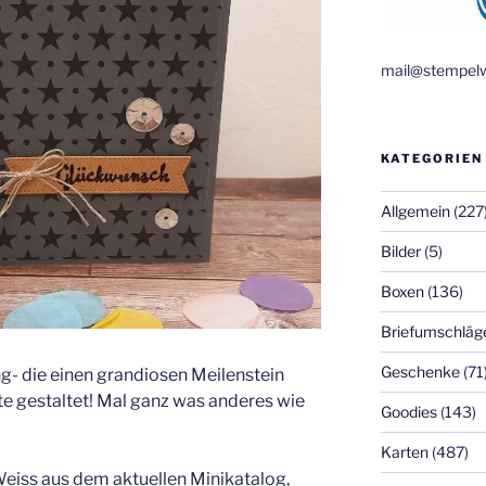
mail@stempelw
KATEGORIEN
Allgemein
(227
Bilder
(5)
Boxen
(136)
Briefumschläg
Geschenke
(71
g- die einen grandiosen Meilenstein
rte gestaltet! Mal ganz was anderes wie
Goodies
(143)
Karten
(487)
iss aus dem aktuellen Minikatalog,