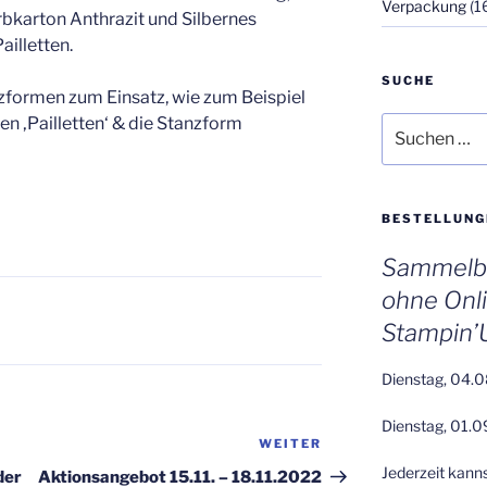
Verpackung
(1
rbkarton Anthrazit und Silbernes
ailletten.
SUCHE
formen zum Einsatz, wie zum Beispiel
en ‚Pailletten‘ & die Stanzform
Suchen
nach:
BESTELLUNG
Sammelbe
ohne Onl
Stampin’
Dienstag, 04.0
Dienstag, 01.0
WEITER
Nächster
Beitrag
Jederzeit kann
der
Aktionsangebot 15.11. – 18.11.2022