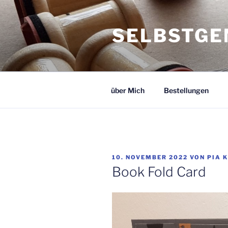
Zum
Inhalt
SELBSTGE
springen
über Mich
Bestellungen
VERÖFFENTLICHT
10. NOVEMBER 2022
VON
PIA 
AM
Book Fold Card