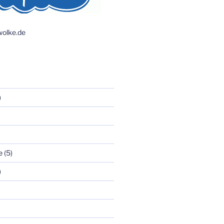
olke.de
)
e
(5)
)