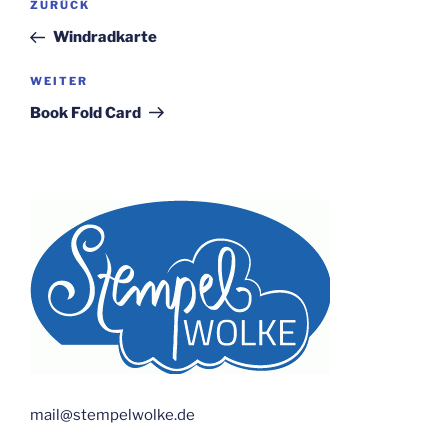
Vorheriger
ZURÜCK
Beitrag
Windradkarte
Nächster
WEITER
Beitrag
Book Fold Card
mail@stempelwolke.de