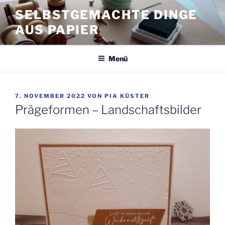
Zum
SELBSTGEMACHTE DINGE
Inhalt
AUS PAPIER
springen
Menü
VERÖFFENTLICHT
7. NOVEMBER 2022
VON
PIA KÜSTER
AM
Prägeformen – Landschaftsbilder