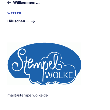
Beitrag
Willkommen …
Nächster
WEITER
Beitrag
Häuschen …
mail@stempelwolke.de