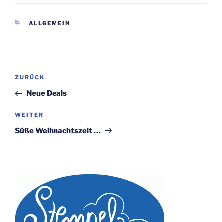
KATEGORIEN
ALLGEMEIN
Beitragsnavigation
Vorheriger
ZURÜCK
Beitrag
Neue Deals
Nächster
WEITER
Beitrag
Süße Weihnachtszeit …