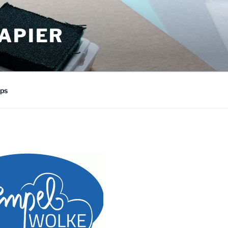
APIER
ps