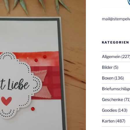
mail@stempelw
KATEGORIEN
Allgemein
(227
Bilder
(5)
Boxen
(136)
Briefumschläg
Geschenke
(71
Goodies
(143)
Karten
(487)