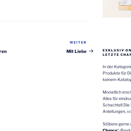
WEITER
Nächster
Beitrag
EXKLUSIV O
uren
Mit Liebe
LETZTE CHA
In der Kategor
Produkte für Di
keinem Katalog
Monatlich ersch
Alles für eindr
Schachtel! Die 
Anleitungen, v
Stöbere gerne 
Chance
“-Prod