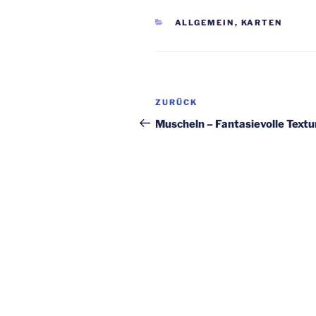
KATEGORIEN
ALLGEMEIN
,
KARTEN
Beitragsnavigation
Vorheriger
ZURÜCK
Beitrag
Muscheln – Fantasievolle Text