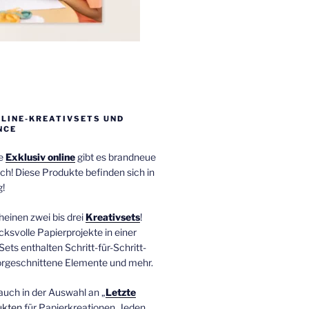
NLINE-KREATIVSETS UND
NCE
ie
Exklusiv online
gibt es brandneue
ch! Diese Produkte befinden sich in
!
einen zwei bis drei
Kreativsets
!
ucksvolle Papierprojekte in einer
Sets enthalten Schritt-für-Schritt-
orgeschnittene Elemente und mehr.
auch in der Auswahl an „
Letzte
ukten
für Papierkreationen. Jeden