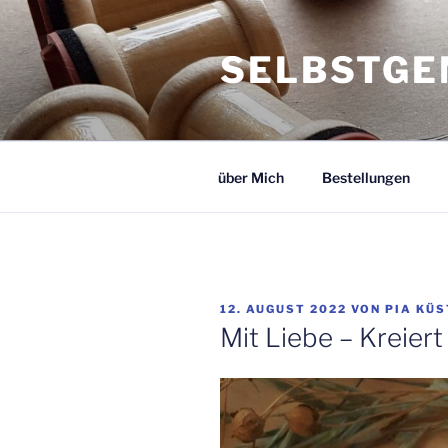
Zum
Inhalt
SELBSTGE
springen
über Mich
Bestellungen
VERÖFFENTLICHT
12. AUGUST 2022
VON
PIA KÜS
AM
Mit Liebe – Kreiert