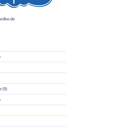
olke.de
)
e
(5)
)