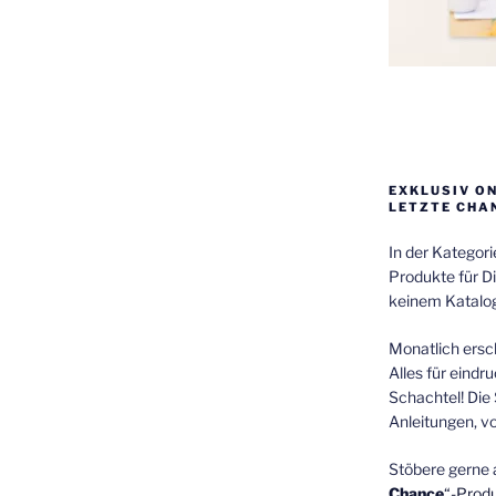
EXKLUSIV O
LETZTE CHA
In der Kategor
Produkte für Di
keinem Katalog
Monatlich ersch
Alles für eindr
Schachtel! Die 
Anleitungen, v
Stöbere gerne 
Chance
“-Prod