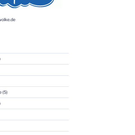
olke.de
)
e
(5)
)