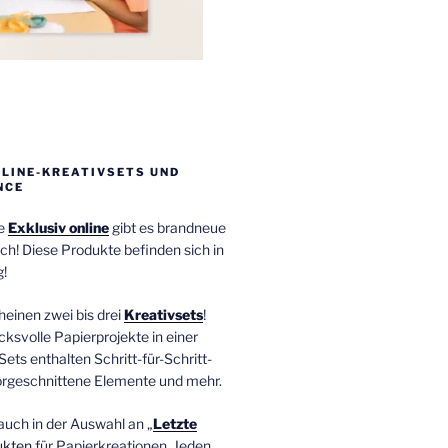
NLINE-KREATIVSETS UND
NCE
ie
Exklusiv online
gibt es brandneue
ch! Diese Produkte befinden sich in
!
einen zwei bis drei
Kreativsets
!
ucksvolle Papierprojekte in einer
Sets enthalten Schritt-für-Schritt-
orgeschnittene Elemente und mehr.
auch in der Auswahl an „
Letzte
ukten
für Papierkreationen. Jeden