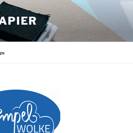
APIER
ps