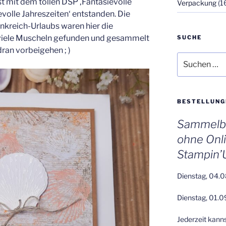
ist mit dem tollen DSP ‚Fantasievolle
Verpackung
(1
volle Jahreszeiten‘ entstanden. Die
nkreich-Urlaubs waren hier die
o viele Muscheln gefunden und gesammelt
SUCHE
dran vorbeigehen ; )
Suchen
nach:
BESTELLUNG
Sammelbe
ohne Onl
Stampin’
Dienstag, 04.0
Dienstag, 01.0
Jederzeit kann