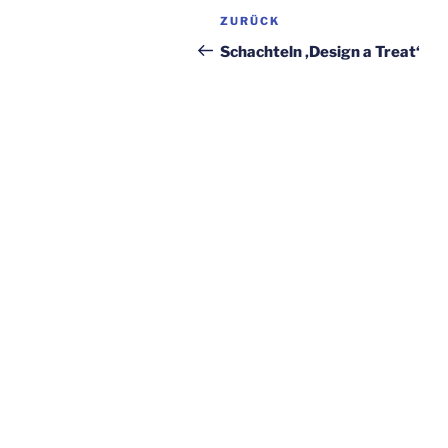
Beitragsnavigation
Vorheriger
ZURÜCK
Beitrag
Schachteln ‚Design a Treat‘