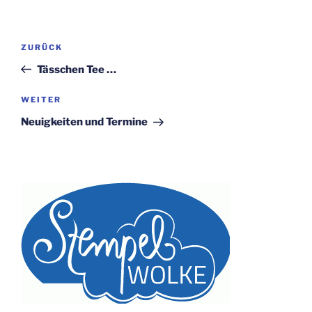
Beitragsnavigation
Vorheriger
ZURÜCK
Beitrag
Tässchen Tee …
Nächster
WEITER
Beitrag
Neuigkeiten und Termine