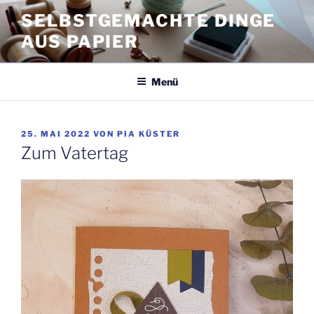
Zum
SELBSTGEMACHTE DINGE
Inhalt
AUS PAPIER
springen
Menü
VERÖFFENTLICHT
25. MAI 2022
VON
PIA KÜSTER
AM
Zum Vatertag