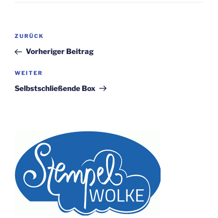
Beitragsnavigation
Vorheriger
ZURÜCK
Beitrag
Vorheriger Beitrag
Nächster
WEITER
Beitrag
Selbstschließende Box