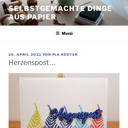
Zum
SELBSTGEMACHTE DINGE
Inhalt
AUS PAPIER
springen
Menü
VERÖFFENTLICHT
25. APRIL 2022
VON
PIA KÜSTER
AM
Herzenspost …