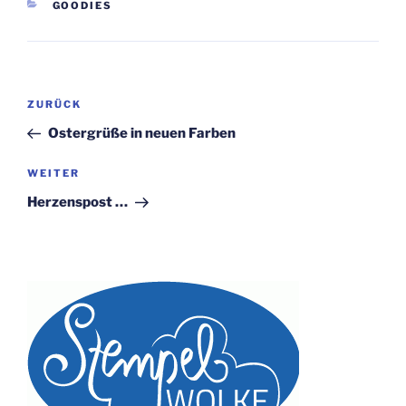
KATEGORIEN
GOODIES
Beitragsnavigation
Vorheriger
ZURÜCK
Beitrag
Ostergrüße in neuen Farben
Nächster
WEITER
Beitrag
Herzenspost …