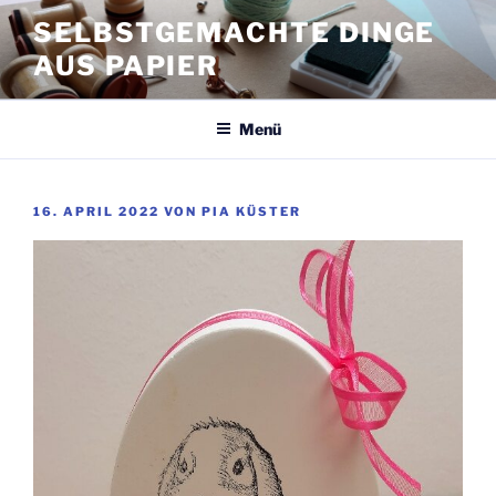
Zum
SELBSTGEMACHTE DINGE
Inhalt
AUS PAPIER
springen
Menü
VERÖFFENTLICHT
16. APRIL 2022
VON
PIA KÜSTER
AM