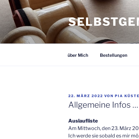
Zum
Inhalt
SELBSTGE
springen
über Mich
Bestellungen
VERÖFFENTLICHT
22. MÄRZ 2022
VON
PIA KÜST
AM
Allgemeine Infos …
Auslaufliste
Am Mittwoch, den 23. März 202
Ich werde sie sobald es mir mög