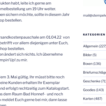
ukten habt, leite ich gerne am
melbestellung um 19 Uhr weiter.
n sichern möchte, sollte in diesem Jahr
mail@stempelw
op bestellen.
KATEGORIEN
Versandkostenpauschale am 01.04.22 von
betrifft vor allem diejenigen unter Euch,
Allgemein
(227
shop bestellen.
 ändert sich nichts. Ich übernehme
Bilder
(5)
mpin’Up! zu mir.
Boxen
(136)
Briefumschläg
em 3. Mai gültig. Ihr müsst bitte noch
Geschenke
(71
meine Kunden erhalten Ihr Exemplar
nd erfolgt rechtzeitig zum Katalogstart.
Goodies
(143)
aus dem Raum Bad Honnef- und noch
Karten
(487)
o meldet Euch gerne bei mir, dann lasse
men.