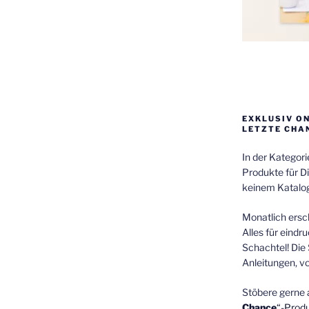
EXKLUSIV O
LETZTE CHA
In der Kategor
Produkte für Di
keinem Katalog
Monatlich ersch
Alles für eindr
Schachtel! Die 
Anleitungen, v
Stöbere gerne 
Chance
“-Prod