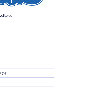
olke.de
)
e
(5)
)