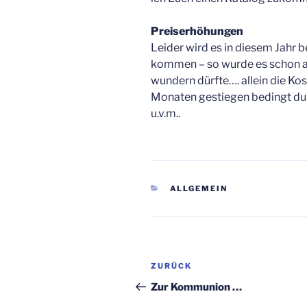
Preiserhöhungen
Leider wird es in diesem Jahr b
kommen – so wurde es schon a
wundern dürfte…. allein die Kos
Monaten gestiegen bedingt du
u.v.m..
KATEGORIEN
ALLGEMEIN
Beitragsnavigation
Vorheriger
ZURÜCK
Beitrag
Zur Kommunion …