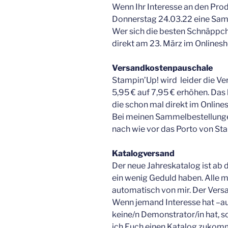
Wenn Ihr Interesse an den Prod
Donnerstag 24.03.22 eine Sam
Wer sich die besten Schnäppche
direkt am 23. März im Onlinesh
Versandkostenpauschale
Stampin’Up! wird leider die 
5,95 € auf 7,95 € erhöhen. Das 
die schon mal direkt im Online
Bei meinen Sammelbestellungen
nach wie vor das Porto von Sta
Katalogversand
Der neue Jahreskatalog ist ab d
ein wenig Geduld haben. Alle 
automatisch von mir. Der Versa
Wenn jemand Interesse hat –
keine/n Demonstrator/in hat, s
ich Euch einen Katalog zukom