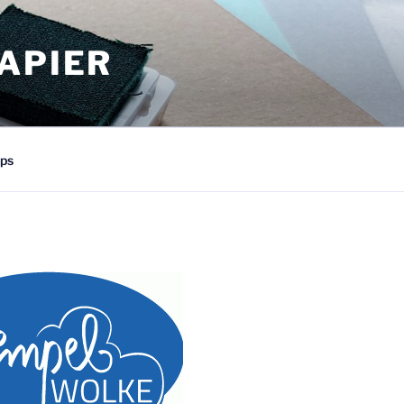
APIER
ps