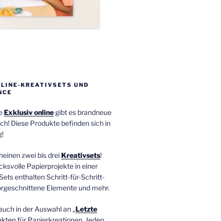
NLINE-KREATIVSETS UND
NCE
ie
Exklusiv online
gibt es brandneue
ch! Diese Produkte befinden sich in
!
einen zwei bis drei
Kreativsets
!
ucksvolle Papierprojekte in einer
Sets enthalten Schritt-für-Schritt-
orgeschnittene Elemente und mehr.
auch in der Auswahl an „
Letzte
ukten
für Papierkreationen. Jeden