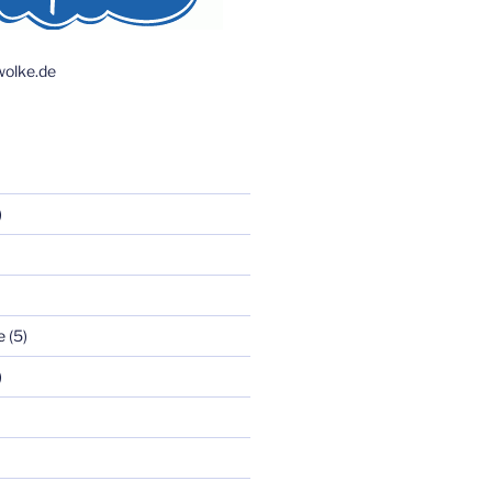
olke.de
)
e
(5)
)