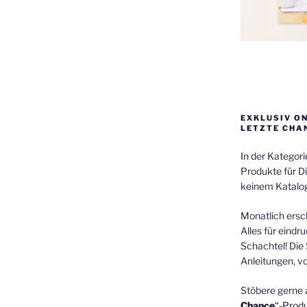
EXKLUSIV O
LETZTE CHA
In der Kategor
Produkte für Di
keinem Katalog
Monatlich ersch
Alles für eindr
Schachtel! Die 
Anleitungen, v
Stöbere gerne 
Chance
“-Prod