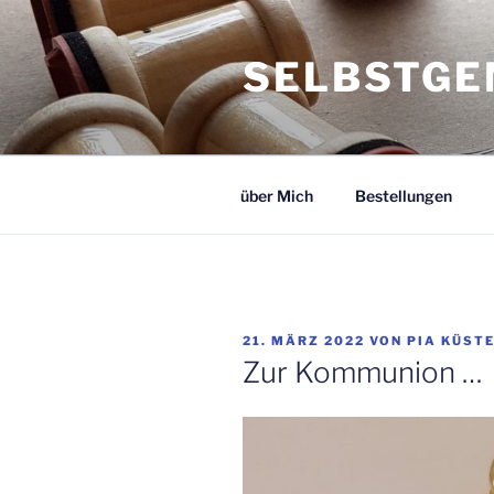
Zum
Inhalt
SELBSTGE
springen
über Mich
Bestellungen
VERÖFFENTLICHT
21. MÄRZ 2022
VON
PIA KÜST
AM
Zur Kommunion …