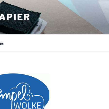
APIER
ps