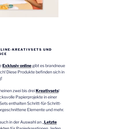
NLINE-KREATIVSETS UND
NCE
ie
Exklusiv online
gibt es brandneue
ch! Diese Produkte befinden sich in
!
einen zwei bis drei
Kreativsets
!
ucksvolle Papierprojekte in einer
Sets enthalten Schritt-für-Schritt-
orgeschnittene Elemente und mehr.
auch in der Auswahl an „
Letzte
ukten
für Papierkreationen. Jeden