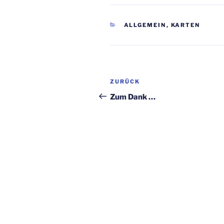
KATEGORIEN
ALLGEMEIN
,
KARTEN
Beitragsnavigation
Vorheriger
ZURÜCK
Beitrag
Zum Dank …