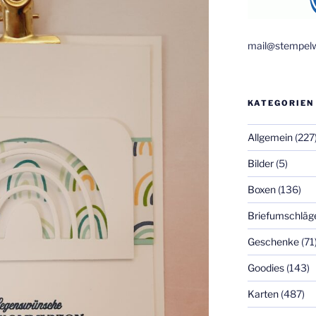
mail@stempelw
KATEGORIEN
Allgemein
(227
Bilder
(5)
Boxen
(136)
Briefumschläg
Geschenke
(71
Goodies
(143)
Karten
(487)