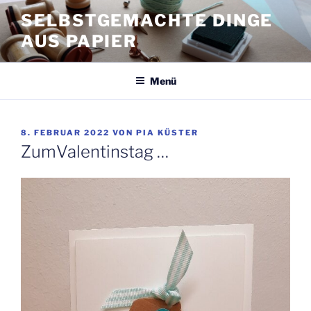
Zum
SELBSTGEMACHTE DINGE
Inhalt
AUS PAPIER
springen
Menü
VERÖFFENTLICHT
8. FEBRUAR 2022
VON
PIA KÜSTER
AM
ZumValentinstag …