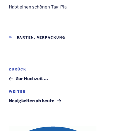
Habt einen schönen Tag, Pia
KATEGORIEN
KARTEN
,
VERPACKUNG
Beitragsnavigation
Vorheriger
ZURÜCK
Beitrag
Zur Hochzeit …
Nächster
WEITER
Beitrag
Neuigkeiten ab heute