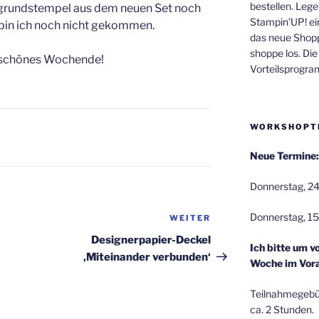
bestellen. Lege
tergrundstempel aus dem neuen Set noch
Stampin’UP! ei
 bin ich noch nicht gekommen.
das neue Shop
shoppe los. Di
n schönes Wochende!
Vorteilsprogr
WORKSHOPT
Neue Termine:
Donnerstag, 24
Donnerstag, 15
WEITER
Nächster
Beitrag
Designerpapier-Deckel
Ich bitte um v
‚Miteinander verbunden‘
Woche im Vora
Teilnahmegebüh
ca. 2 Stunden.