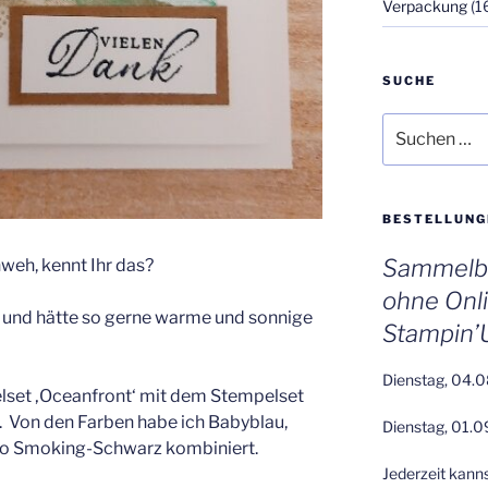
Verpackung
(1
SUCHE
Suchen
nach:
BESTELLUNG
Sammelbe
weh, kennt Ihr das?
ohne Onl
r und hätte so gerne warme und sonnige
Stampin’
Dienstag, 04.0
lset ‚Oceanfront‘ mit dem Stempelset
. Von den Farben habe ich Babyblau,
Dienstag, 01.0
o Smoking-Schwarz kombiniert.
Jederzeit kann