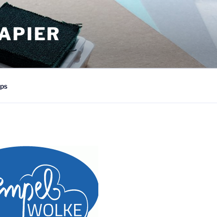
APIER
ps