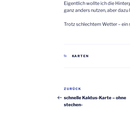
Eigentlich wollte ich die Hin
ganz anders nutzen, aber dazu
Trotz schlechtem Wetter – ei
KATEGORIEN
KARTEN
Beitragsnavigation
Vorheriger
ZURÜCK
Beitrag
schnelle Kaktus-Karte – ohne
stechen-