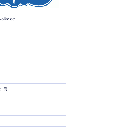
olke.de
)
e
(5)
)