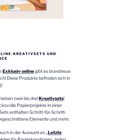
NLINE-KREATIVSETS UND
NCE
ie
Exklusiv online
gibt es brandneue
ch! Diese Produkte befinden sich in
!
einen zwei bis drei
Kreativsets
!
ucksvolle Papierprojekte in einer
Sets enthalten Schritt-für-Schritt-
orgeschnittene Elemente und mehr.
auch in der Auswahl an „
Letzte
ukten
für Papierkreationen. Jeden