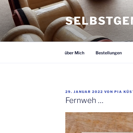
Zum
Inhalt
SELBSTGE
springen
über Mich
Bestellungen
VERÖFFENTLICHT
29. JANUAR 2022
VON
PIA KÜS
AM
Fernweh …