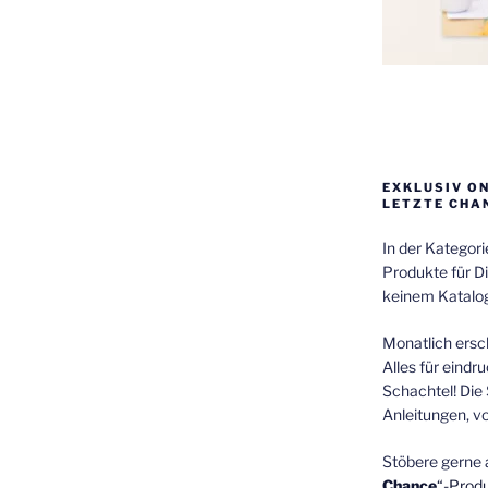
EXKLUSIV O
LETZTE CHA
In der Kategor
Produkte für Di
keinem Katalog
Monatlich ersch
Alles für eindr
Schachtel! Die 
Anleitungen, v
Stöbere gerne 
Chance
“-Prod