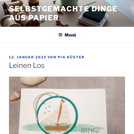
Zum
SELBSTGEMACHTE DINGE
Inhalt
AUS PAPIER
springen
Menü
VERÖFFENTLICHT
12. JANUAR 2022
VON
PIA KÜSTER
AM
Leinen Los