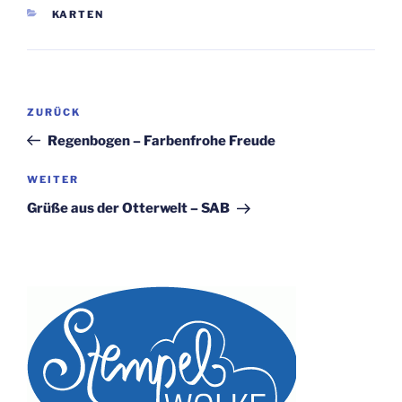
KATEGORIEN
KARTEN
Beitragsnavigation
Vorheriger
ZURÜCK
Beitrag
Regenbogen – Farbenfrohe Freude
Nächster
WEITER
Beitrag
Grüße aus der Otterwelt – SAB