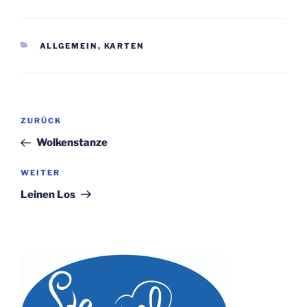
KATEGORIEN
ALLGEMEIN
,
KARTEN
Beitragsnavigation
Vorheriger
ZURÜCK
Beitrag
Wolkenstanze
Nächster
WEITER
Beitrag
Leinen Los