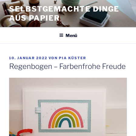
Zum
SELBSTGEMACHTE DINGE
Inhalt
AUS PAPIER
springen
Menü
VERÖFFENTLICHT
10. JANUAR 2022
VON
PIA KÜSTER
AM
Regenbogen – Farbenfrohe Freude