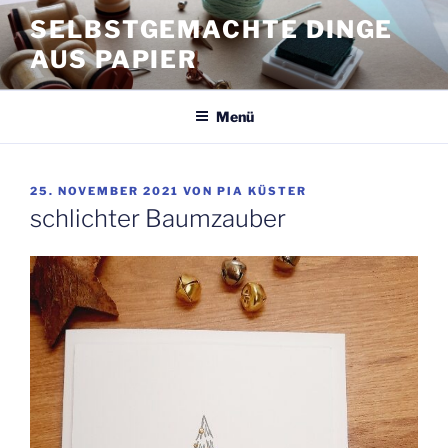
Zum
SELBSTGEMACHTE DINGE
Inhalt
AUS PAPIER
springen
Menü
VERÖFFENTLICHT
25. NOVEMBER 2021
VON
PIA KÜSTER
AM
schlichter Baumzauber