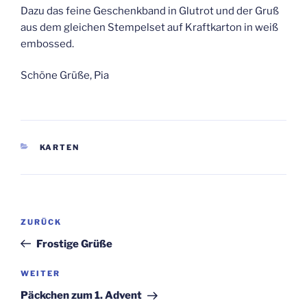
Dazu das feine Geschenkband in Glutrot und der Gruß
aus dem gleichen Stempelset auf Kraftkarton in weiß
embossed.
Schöne Grüße, Pia
KATEGORIEN
KARTEN
Beitragsnavigation
Vorheriger
ZURÜCK
Beitrag
Frostige Grüße
Nächster
WEITER
Beitrag
Päckchen zum 1. Advent