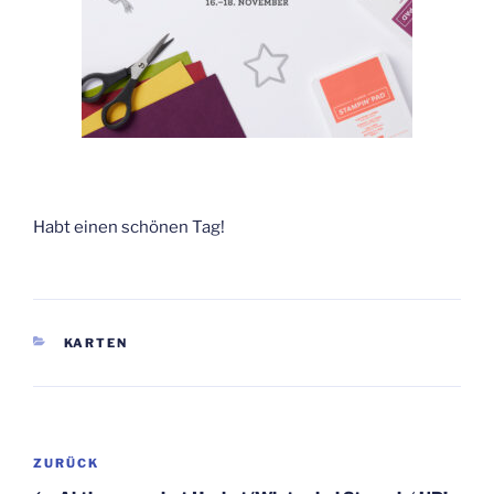
Habt einen schönen Tag!
KATEGORIEN
KARTEN
Beitragsnavigation
Vorheriger
ZURÜCK
Beitrag