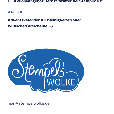
Aktionsangebot Herbst/Winter bei Stampin‘ UP!
Nächster
WEITER
Beitrag
Adventskalender für Kleinigkeiten oder
Wünsche/Gutscheine
mail@stempelwolke.de