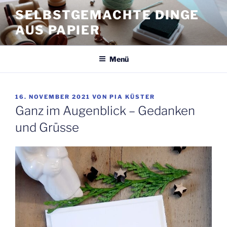
Zum
SELBSTGEMACHTE DINGE
Inhalt
AUS PAPIER
springen
Menü
VERÖFFENTLICHT
16. NOVEMBER 2021
VON
PIA KÜSTER
AM
Ganz im Augenblick – Gedanken
und Grüsse