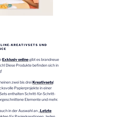
NLINE-KREATIVSETS UND
NCE
ie
Exklusiv online
gibt es brandneue
ch! Diese Produkte befinden sich in
!
einen zwei bis drei
Kreativsets
!
ucksvolle Papierprojekte in einer
Sets enthalten Schritt-für-Schritt-
orgeschnittene Elemente und mehr.
auch in der Auswahl an „
Letzte
ukten
für Papierkreationen. Jeden