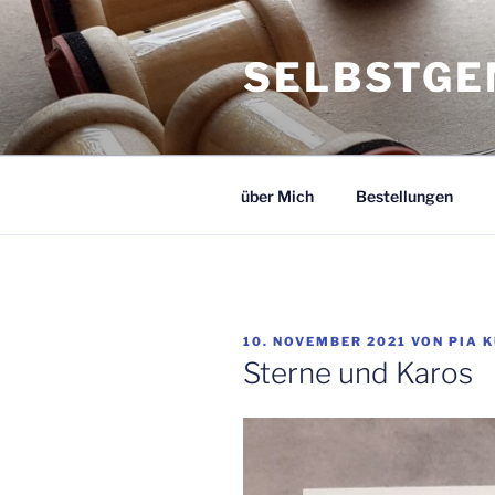
Zum
Inhalt
SELBSTGE
springen
über Mich
Bestellungen
VERÖFFENTLICHT
10. NOVEMBER 2021
VON
PIA 
AM
Sterne und Karos