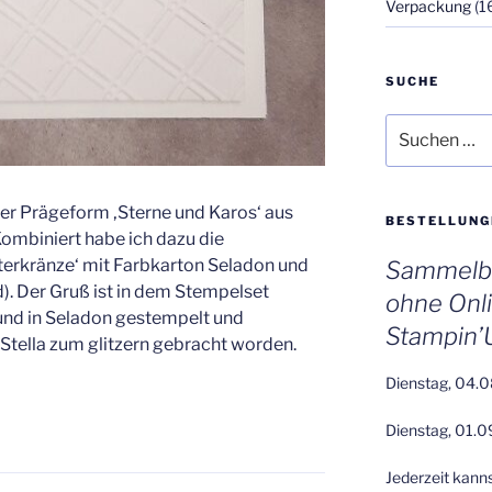
Verpackung
(1
SUCHE
Suchen
nach:
 der Prägeform ‚Sterne und Karos‘ aus
BESTELLUNG
ombiniert habe ich dazu die
erkränze‘ mit Farbkarton Seladon und
Sammelbe
). Der Gruß ist in dem Stempelset
ohne Onl
und in Seladon gestempelt und
Stampin’
Stella zum glitzern gebracht worden.
Dienstag, 04.0
Dienstag, 01.0
Jederzeit kann