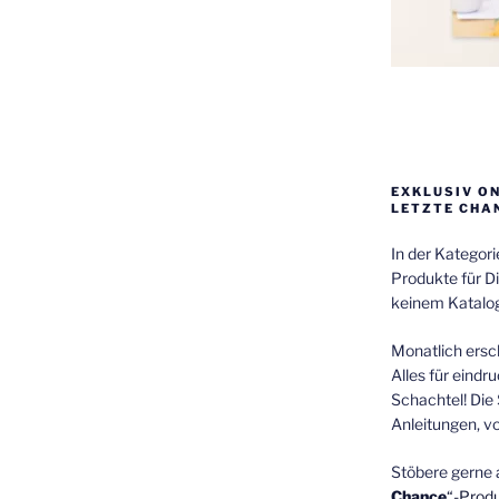
EXKLUSIV O
LETZTE CHA
In der Kategor
Produkte für Di
keinem Katalog
Monatlich ersch
Alles für eindr
Schachtel! Die 
Anleitungen, v
Stöbere gerne 
Chance
“-Prod