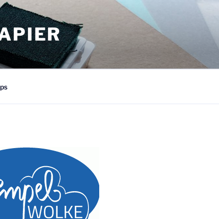
APIER
ps