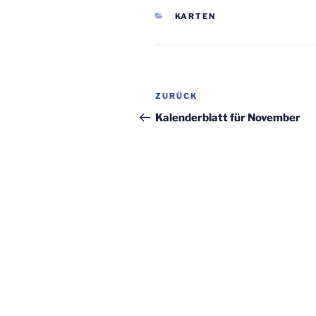
KATEGORIEN
KARTEN
Beitragsnavigation
Vorheriger
ZURÜCK
Beitrag
Kalenderblatt für November