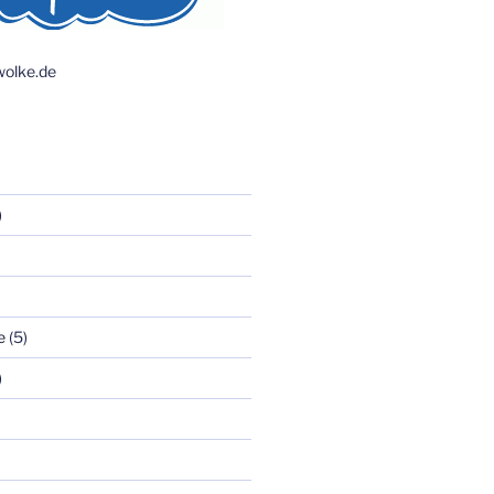
olke.de
)
e
(5)
)