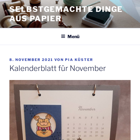
Zum
SELBSTGEMACHTE DINGE
Inhalt
AUS PAPIER
springen
Menü
VERÖFFENTLICHT
8. NOVEMBER 2021
VON
PIA KÜSTER
AM
Kalenderblatt für November