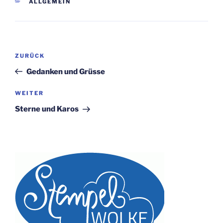
KATEGORIEN
ALLGEMEIN
Beitragsnavigation
Vorheriger
ZURÜCK
Beitrag
Gedanken und Grüsse
Nächster
WEITER
Beitrag
Sterne und Karos