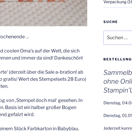
Verpackung
(1
SUCHE
Suchen
 Wochenende …
nach:
nd coolen Oma’s auf der Welt, die sich
nehmen und immer da sind! Dankeschön!
BESTELLUNG
Sammelbe
‘ (derzeit über die Sale a-bration! ab
o gratis/ Wert des Stempelsets 28 Euro)
ohne Onl
ten.
Stampin’
og von ‚Stempel doch mal‘ gesehen. In
Dienstag, 04.0
in. Basis ist ein halber großer Bogen
nd gefalzt wird.
Dienstag, 01.0
Jederzeit kann
 einem Stück Farbkarton in Babyblau.