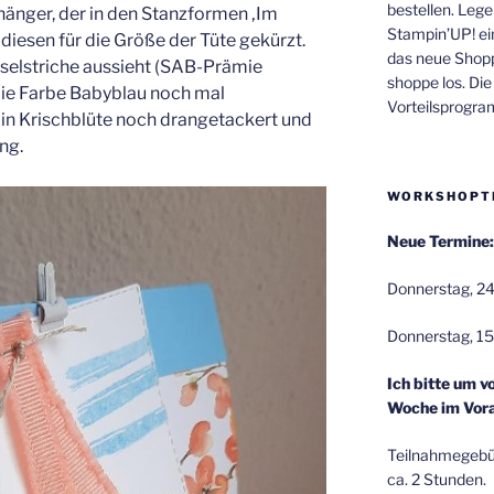
bestellen. Lege
änger, der in den Stanzformen ‚Im
Stampin’UP! ei
 diesen für die Größe der Tüte gekürzt.
das neue Shop
nselstriche aussieht (SAB-Prämie
shoppe los. Di
die Farbe Babyblau noch mal
Vorteilsprogr
n Krischblüte noch drangetackert und
ng.
WORKSHOPT
Neue Termine:
Donnerstag, 24
Donnerstag, 15
Ich bitte um v
Woche im Vora
Teilnahmegebüh
ca. 2 Stunden.