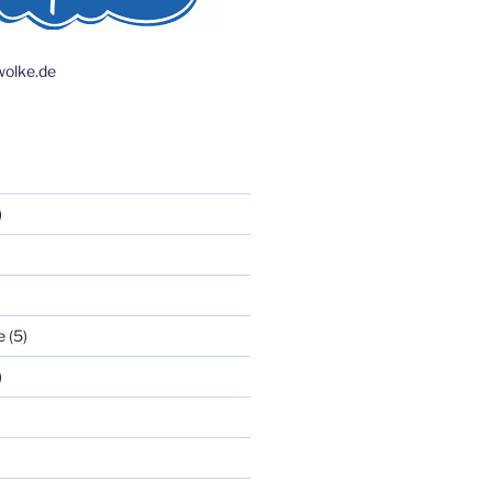
olke.de
)
e
(5)
)