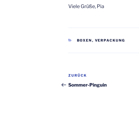
Viele Grüße, Pia
KATEGORIEN
BOXEN
,
VERPACKUNG
Beitragsnavigation
Vorheriger
ZURÜCK
Beitrag
Sommer-Pinguin