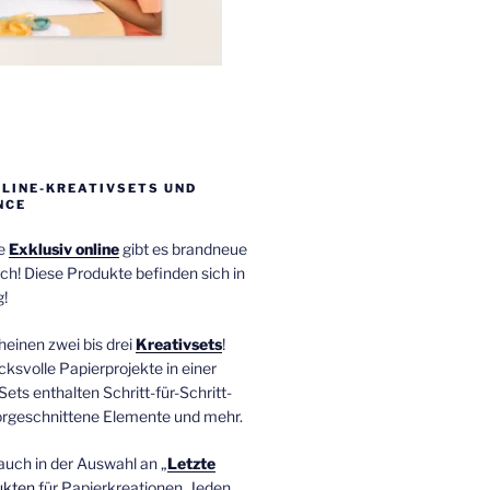
NLINE-KREATIVSETS UND
NCE
ie
Exklusiv online
gibt es brandneue
ch! Diese Produkte befinden sich in
!
einen zwei bis drei
Kreativsets
!
ucksvolle Papierprojekte in einer
Sets enthalten Schritt-für-Schritt-
orgeschnittene Elemente und mehr.
auch in der Auswahl an „
Letzte
ukten
für Papierkreationen. Jeden