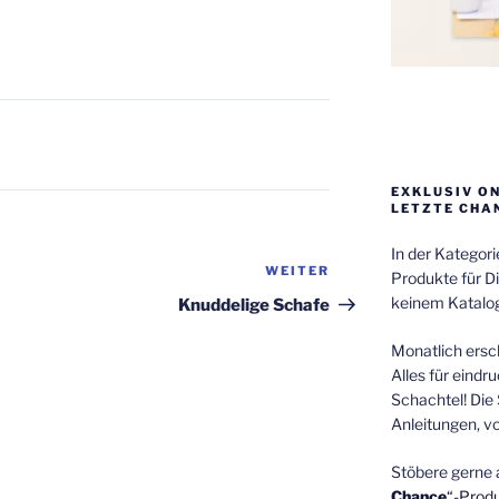
EXKLUSIV O
LETZTE CHA
In der Kategor
WEITER
Nächster
Produkte für Di
Beitrag
keinem Katalog
Knuddelige Schafe
Monatlich ersch
Alles für eindr
Schachtel! Die 
Anleitungen, v
Stöbere gerne 
Chance
“-Prod