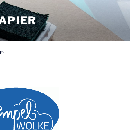
APIER
ps