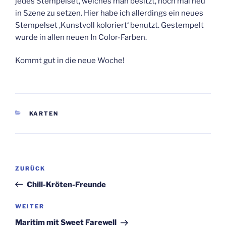
jedes Stempelset, welches man besitzt, noch mal neu
in Szene zu setzen. Hier habe ich allerdings ein neues
Stempelset ‚Kunstvoll koloriert‘ benutzt. Gestempelt
wurde in allen neuen In Color-Farben.
Kommt gut in die neue Woche!
KATEGORIEN
KARTEN
Beitragsnavigation
Vorheriger
ZURÜCK
Beitrag
Chill-Kröten-Freunde
Nächster
WEITER
Beitrag
Maritim mit Sweet Farewell