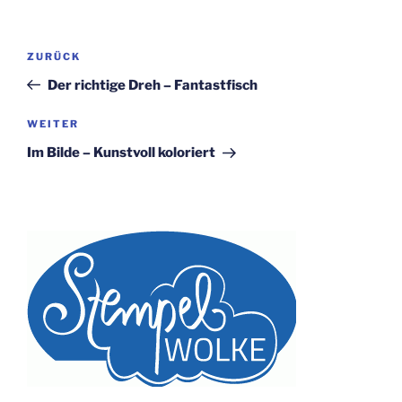
Beitragsnavigation
Vorheriger
ZURÜCK
Beitrag
Der richtige Dreh – Fantastfisch
Nächster
WEITER
Beitrag
Im Bilde – Kunstvoll koloriert