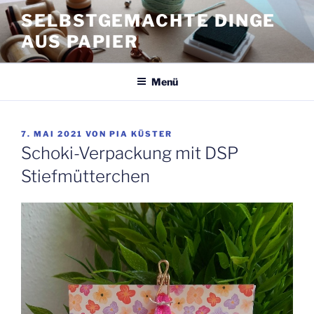
Zum
SELBSTGEMACHTE DINGE
Inhalt
AUS PAPIER
springen
Menü
VERÖFFENTLICHT
7. MAI 2021
VON
PIA KÜSTER
AM
Schoki-Verpackung mit DSP
Stiefmütterchen