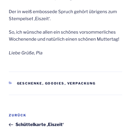
Der in weiß embossede Spruch gehört übrigens zum
Stempelset ‚Eiszeit‘.
So, ich wünsche allen ein schönes vorsommerliches
Wochenende und natürlich einen schönen Muttertag!
Liebe Grüße, Pia
KATEGORIEN
GESCHENKE
,
GOODIES
,
VERPACKUNG
Beitragsnavigation
Vorheriger
ZURÜCK
Beitrag
Schüttelkarte ‚Eiszeit‘