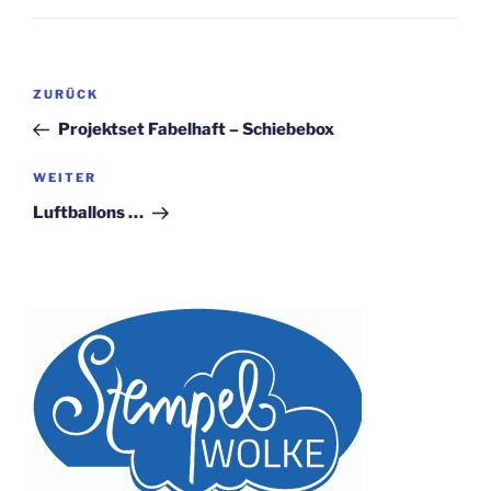
Beitragsnavigation
Vorheriger
ZURÜCK
Beitrag
Projektset Fabelhaft – Schiebebox
Nächster
WEITER
Beitrag
Luftballons …