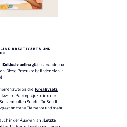
NLINE-KREATIVSETS UND
NCE
ie
Exklusiv online
gibt es brandneue
ch! Diese Produkte befinden sich in
!
einen zwei bis drei
Kreativsets
!
ucksvolle Papierprojekte in einer
Sets enthalten Schritt-für-Schritt-
orgeschnittene Elemente und mehr.
auch in der Auswahl an „
Letzte
ukten
für Papierkreationen. Jeden