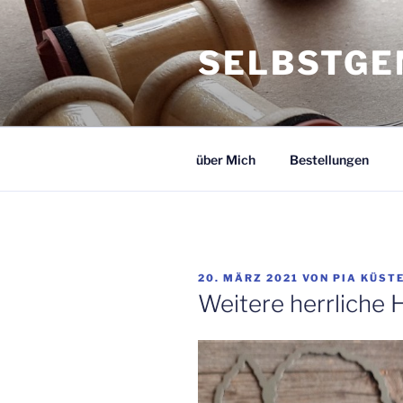
Zum
Inhalt
SELBSTGE
springen
über Mich
Bestellungen
VERÖFFENTLICHT
20. MÄRZ 2021
VON
PIA KÜST
AM
Weitere herrliche 