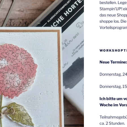
bestellen. Lege
Stampin’UP! ei
das neue Shop
shoppe los. Di
Vorteilsprogr
WORKSHOPT
Neue Termine:
Donnerstag, 24
Donnerstag, 15
Ich bitte um v
Woche im Vora
Teilnahmegebüh
ca. 2 Stunden.