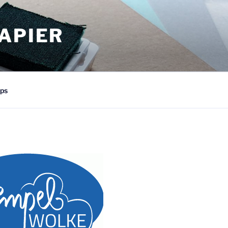
APIER
ps