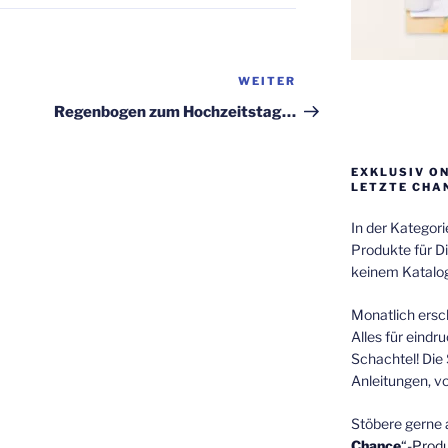
WEITER
Nächster
Beitrag
Regenbogen zum Hochzeitstag…
EXKLUSIV O
LETZTE CHA
In der Kategor
Produkte für Di
keinem Katalog
Monatlich ersch
Alles für eindr
Schachtel! Die 
Anleitungen, v
Stöbere gerne 
Chance
“-Prod