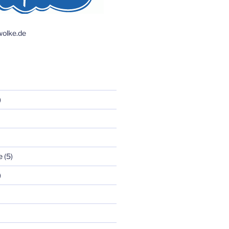
olke.de
)
e
(5)
)