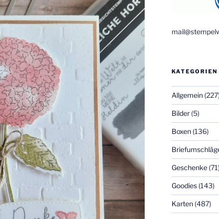
mail@stempelw
KATEGORIEN
Allgemein
(227
Bilder
(5)
Boxen
(136)
Briefumschläg
Geschenke
(71
Goodies
(143)
Karten
(487)