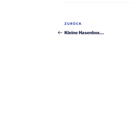
Beitragsnavigation
Vorheriger
ZURÜCK
Beitrag
Kleine Hasenbox…