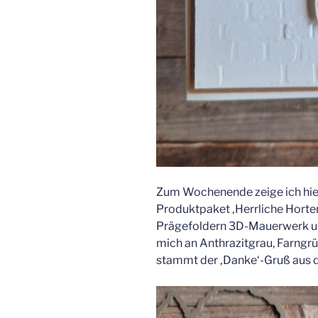
Zum Wochenende zeige ich hier
Produktpaket ‚Herrliche Horten
Prägefoldern 3D-Mauerwerk und
mich an Anthrazitgrau, Farngr
stammt der ‚Danke‘-Gruß aus 