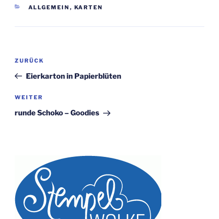
KATEGORIEN
ALLGEMEIN
,
KARTEN
Beitragsnavigation
Vorheriger
ZURÜCK
Beitrag
Eierkarton in Papierblüten
Nächster
WEITER
Beitrag
runde Schoko – Goodies