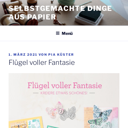
Zum
SELBSTGEMACHTE DINGE
Inhalt
AUS PAPIER
springen
Menü
VERÖFFENTLICHT
1. MÄRZ 2021
VON
PIA KÜSTER
AM
Flügel voller Fantasie