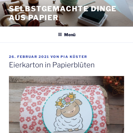
Zum
SELBSTGEMACHTE DINGE
Inhalt
AUS PAPIER
springen
Menü
VERÖFFENTLICHT
26. FEBRUAR 2021
VON
PIA KÜSTER
AM
Eierkarton in Papierblüten