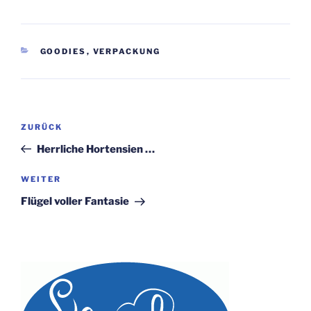
KATEGORIEN
GOODIES
,
VERPACKUNG
Beitragsnavigation
Vorheriger
ZURÜCK
Beitrag
Herrliche Hortensien …
Nächster
WEITER
Beitrag
Flügel voller Fantasie