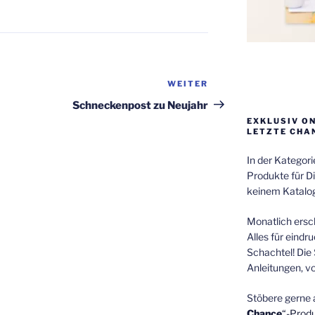
WEITER
Nächster
Beitrag
Schneckenpost zu Neujahr
EXKLUSIV O
LETZTE CHA
In der Kategor
Produkte für Di
keinem Katalog
Monatlich ersch
Alles für eindr
Schachtel! Die 
Anleitungen, v
Stöbere gerne 
Chance
“-Prod