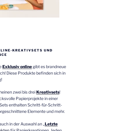
NLINE-KREATIVSETS UND
NCE
ie
Exklusiv online
gibt es brandneue
ch! Diese Produkte befinden sich in
!
einen zwei bis drei
Kreativsets
!
ucksvolle Papierprojekte in einer
Sets enthalten Schritt-für-Schritt-
orgeschnittene Elemente und mehr.
auch in der Auswahl an „
Letzte
ukten
für Papierkreationen. Jeden