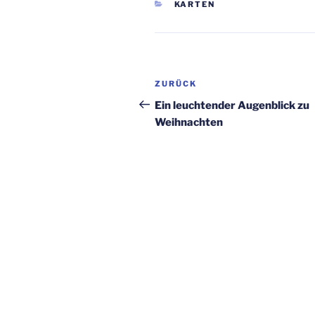
KATEGORIEN
KARTEN
Beitragsnavigation
Vorheriger
ZURÜCK
Beitrag
Ein leuchtender Augenblick zu
Weihnachten