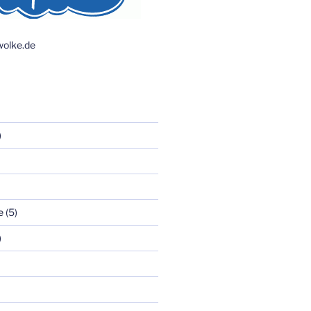
olke.de
)
e
(5)
)