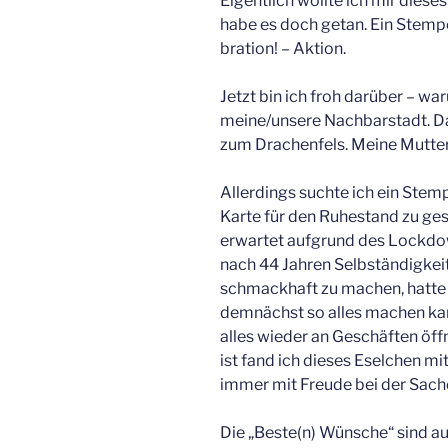
Eigentlich wollte ich mir diese
habe es doch getan. Ein Stem
bration! – Aktion.
Jetzt bin ich froh darüber – wa
meine/unsere Nachbarstadt. Da
zum Drachenfels. Meine Mutter,
Allerdings suchte ich ein Stemp
Karte für den Ruhestand zu gest
erwartet aufgrund des Lockdo
nach 44 Jahren Selbständigkei
schmackhaft zu machen, hatte i
demnächst so alles machen kann
alles wieder an Geschäften öffn
ist fand ich dieses Eselchen mi
immer mit Freude bei der Sach
Die „Beste(n) Wünsche“ sind a