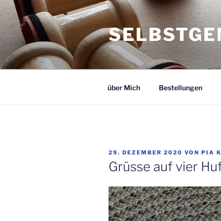
Zum
Inhalt
SELBSTGE
springen
über Mich
Bestellungen
VERÖFFENTLICHT
29. DEZEMBER 2020
VON
PIA 
AM
Grüsse auf vier Hu