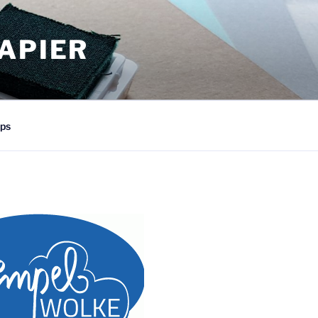
APIER
ps