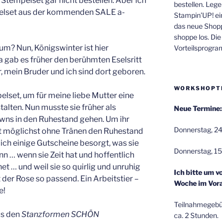
s Stempelset gar nicht bestellen. Aber ich
bestellen. Lege
pelset aus der kommenden SALE a-
Stampin’UP! ei
das neue Shop
shoppe los. Di
rum? Nun, Königswinter ist hier
Vorteilsprogr
 gab es früher den berühmten Eselsritt
 mein Bruder und ich sind dort geboren.
WORKSHOPT
elset, um für meine liebe Mutter eine
alten. Nun musste sie früher als
Neue Termine:
wns in den Ruhestand gehen. Um ihr
Donnerstag, 24
t möglichst ohne Tränen den Ruhestand
ch einige Gutscheine besorgt, was sie
Donnerstag, 15
 … wenn sie Zeit hat und hoffentlich
et … und weil sie so quirlig und unruhig
Ich bitte um v
t der Rose so passend. Ein Arbeitstier –
Woche im Vora
e!
Teilnahmegebüh
us den
Stanzformen SCHÖN
ca. 2 Stunden.