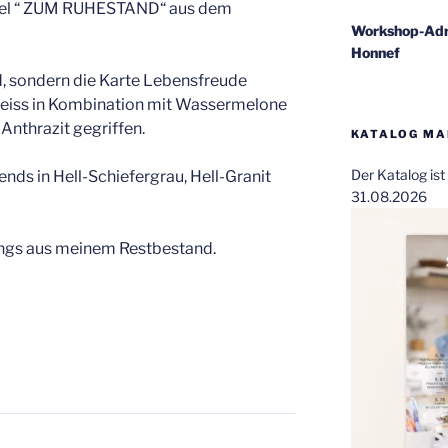
el “ ZUM RUHESTAND“ aus dem
Workshop-Adr
Honnef
rd, sondern die Karte Lebensfreude
rweiss in Kombination mit Wassermelone
nthrazit gegriffen.
KATALOG MAI
Der Katalog is
nds in Hell-Schiefergrau, Hell-Granit
31.08.2026
dings aus meinem Restbestand.