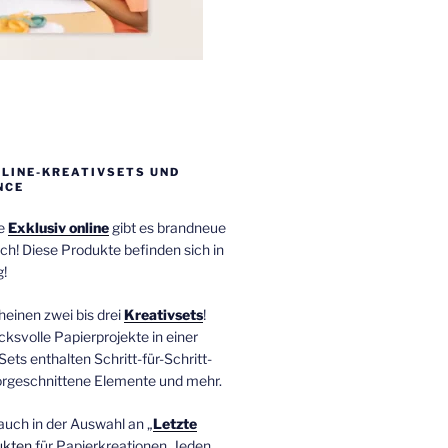
NLINE-KREATIVSETS UND
NCE
ie
Exklusiv online
gibt es brandneue
ch! Diese Produkte befinden sich in
!
einen zwei bis drei
Kreativsets
!
ucksvolle Papierprojekte in einer
Sets enthalten Schritt-für-Schritt-
orgeschnittene Elemente und mehr.
auch in der Auswahl an „
Letzte
ukten
für Papierkreationen. Jeden