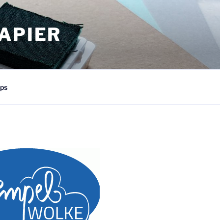
APIER
ps