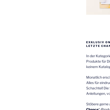
EXKLUSIV O
LETZTE CHA
In der Kategor
Produkte für Di
keinem Katalog
Monatlich ersch
Alles für eindr
Schachtel! Die 
Anleitungen, v
Stöbere gerne 
Chance
“-Prod