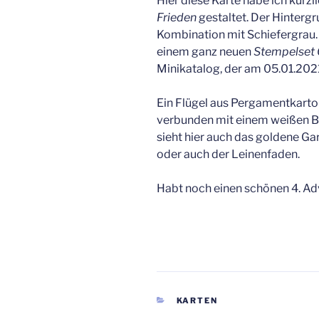
Hier diese Karte habe ich kürz
Frieden
gestaltet. Der Hintergr
Kombination mit Schiefergrau.
einem ganz neuen
Stempelset 
Minikatalog, der am 05.01.2021
Ein Flügel aus Pergamentkarton
verbunden mit einem weißen B
sieht hier auch das goldene G
oder auch der Leinenfaden.
Habt noch einen schönen 4. Ad
KATEGORIEN
KARTEN