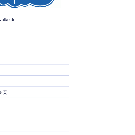
olke.de
)
e
(5)
)