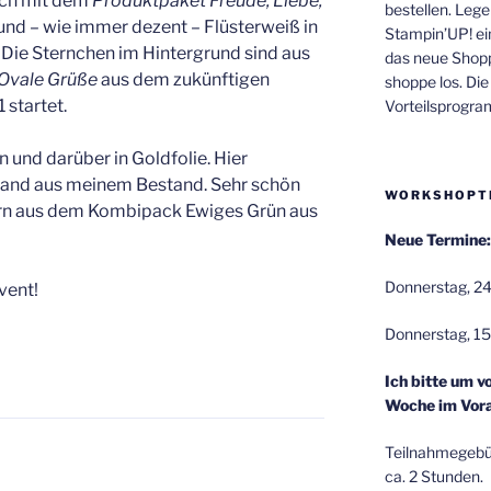
lich mit dem
Produktpaket Freude, Liebe,
bestellen. Lege
und – wie immer dezent – Flüsterweiß in
Stampin’UP! ei
 Die Sternchen im Hintergrund sind aus
das neue Shop
Ovale Grüße
aus dem zukünftigen
shoppe los. Di
 startet.
Vorteilsprogr
 und darüber in Goldfolie. Hier
and aus meinem Bestand. Sehr schön
WORKSHOPT
arn aus dem Kombipack Ewiges Grün aus
Neue Termine:
Donnerstag, 24
vent!
Donnerstag, 15
Ich bitte um v
Woche im Vora
Teilnahmegebüh
ca. 2 Stunden.