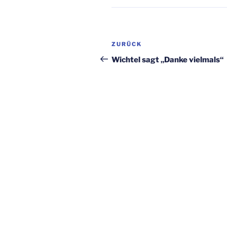
Beitragsnavigation
Vorheriger
ZURÜCK
Beitrag
Wichtel sagt „Danke vielmals“