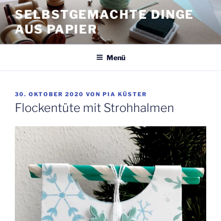
Zum
SELBSTGEMACHTE DINGE
Inhalt
AUS PAPIER
springen
Menü
VERÖFFENTLICHT
30. OKTOBER 2020
VON
PIA KÜSTER
AM
Flockentüte mit Strohhalmen