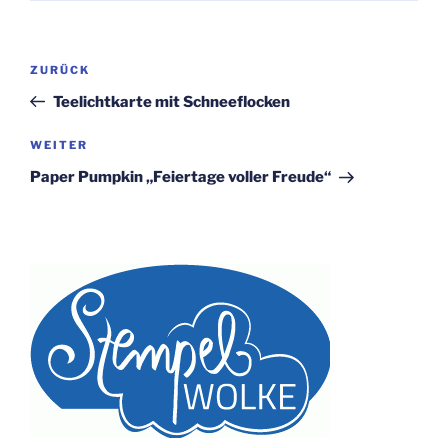
Beitragsnavigation
Vorheriger
ZURÜCK
Beitrag
Teelichtkarte mit Schneeflocken
Nächster
WEITER
Beitrag
Paper Pumpkin „Feiertage voller Freude“