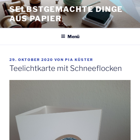
Zum
SELBSTGEMACHTE DINGE
Inhalt
AUS PAPIER
springen
Menü
VERÖFFENTLICHT
29. OKTOBER 2020
VON
PIA KÜSTER
AM
Teelichtkarte mit Schneeflocken