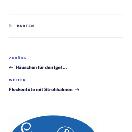
KATEGORIEN
KARTEN
Beitragsnavigation
Vorheriger
ZURÜCK
Beitrag
Häuschen für den Igel …
Nächster
WEITER
Beitrag
Flockentüte mit Strohhalmen