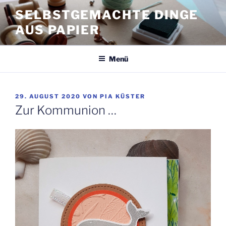
Zum
SELBSTGEMACHTE DINGE
Inhalt
AUS PAPIER
springen
Menü
VERÖFFENTLICHT
29. AUGUST 2020
VON
PIA KÜSTER
AM
Zur Kommunion …