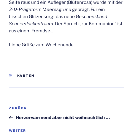
Seite raus und ein Aufleger (Blütenrosa) wurde mit der
3-D-Prägeform Meeresgrund
geprägt. Für ein
bisschen Glitzer sorgt das neue
Geschenkband
Schneeflockentraum
. Der Spruch „zur Kommunion“ ist
aus einem Fremdset.
Liebe Grüße zum Wochenende …
KATEGORIEN
KARTEN
Beitragsnavigation
Vorheriger
ZURÜCK
Beitrag
Herzerwärmend aber nicht weihnachtlich …
Nächster
WEITER