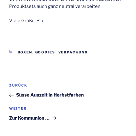
Produktsets auch ganz neutral verarbeiten.
Viele Grüße, Pia
KATEGORIEN
BOXEN
,
GOODIES
,
VERPACKUNG
Beitragsnavigation
Vorheriger
ZURÜCK
Beitrag
Süsse Auszeit in Herbstfarben
Nächster
WEITER
Beitrag
Zur Kommunion …