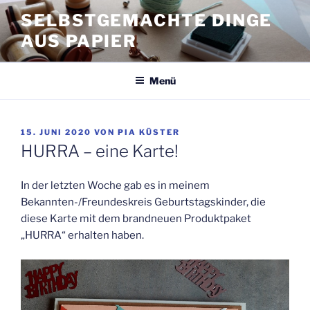
Zum
SELBSTGEMACHTE DINGE
Inhalt
AUS PAPIER
springen
Menü
VERÖFFENTLICHT
15. JUNI 2020
VON
PIA KÜSTER
AM
HURRA – eine Karte!
In der letzten Woche gab es in meinem
Bekannten-/Freundeskreis Geburtstagskinder, die
diese Karte mit dem brandneuen Produktpaket
„HURRA“ erhalten haben.