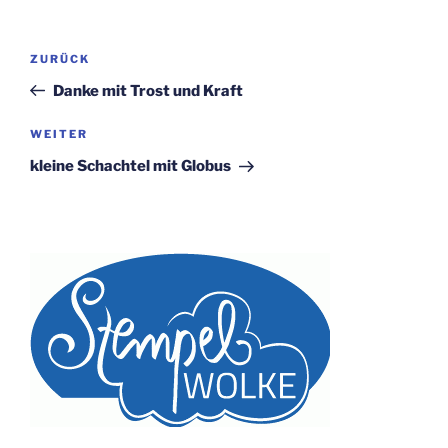
Beitragsnavigation
Vorheriger
ZURÜCK
Beitrag
Danke mit Trost und Kraft
Nächster
WEITER
Beitrag
kleine Schachtel mit Globus