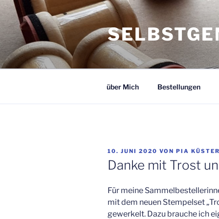
Zum
Inhalt
SELBSTGE
springen
über Mich
Bestellungen
VERÖFFENTLICHT
10. JUNI 2020
VON
PIA KÜSTE
AM
Danke mit Trost un
Für meine Sammelbestellerinnen
mit dem neuen Stempelset „Tro
gewerkelt. Dazu brauche ich eig