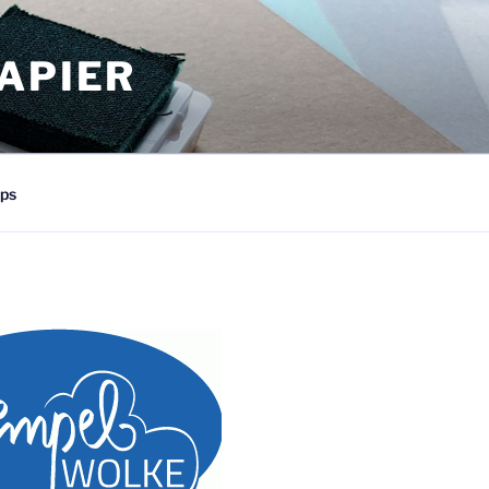
APIER
ps