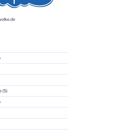
olke.de
)
e
(5)
)