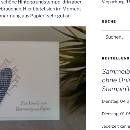
Verpackung
(1
. schöne Hintergrundstempel drin aber
ebrauchen. Hier bietet sich im Moment
marmung aus Papier“ sehr gut an!
SUCHE
Suchen
nach:
BESTELLUNG
Sammelbe
ohne Onl
Stampin’
Dienstag, 04.0
Dienstag, 01.0
Jederzeit kann