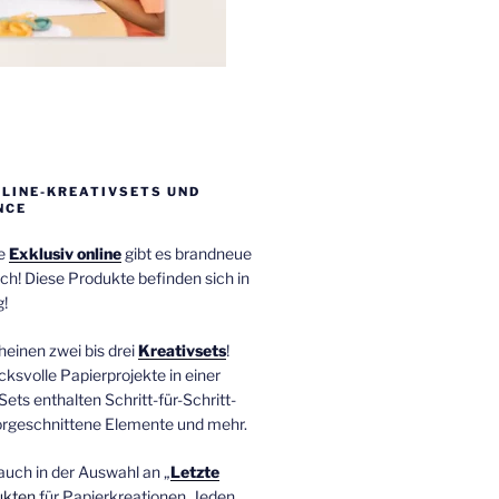
NLINE-KREATIVSETS UND
NCE
ie
Exklusiv online
gibt es brandneue
ch! Diese Produkte befinden sich in
!
einen zwei bis drei
Kreativsets
!
ucksvolle Papierprojekte in einer
Sets enthalten Schritt-für-Schritt-
orgeschnittene Elemente und mehr.
auch in der Auswahl an „
Letzte
ukten
für Papierkreationen. Jeden