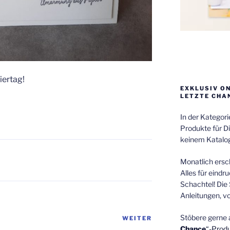
iertag!
EXKLUSIV O
LETZTE CHA
In der Kategor
Produkte für Di
keinem Katalog
Monatlich ersch
Alles für eindr
Schachtel! Die 
Anleitungen, v
Stöbere gerne 
WEITER
Nächster
Chance
“-Prod