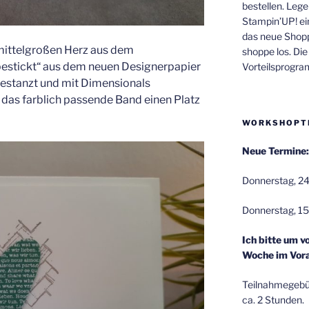
bestellen. Lege
Stampin’UP! ei
das neue Shop
mittelgroßen Herz aus dem
shoppe los. Di
bestickt“ aus dem neuen Designerpapier
Vorteilsprogr
gestanzt und mit Dimensionals
 das farblich passende Band einen Platz
WORKSHOPT
Neue Termine:
Donnerstag, 24
Donnerstag, 15
Ich bitte um v
Woche im Vora
Teilnahmegebüh
ca. 2 Stunden.