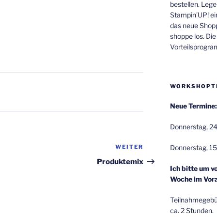
bestellen. Lege
Stampin’UP! ei
das neue Shop
shoppe los. Di
Vorteilsprogr
WORKSHOPT
Neue Termine:
Donnerstag, 24
Donnerstag, 15
WEITER
Nächster
Beitrag
Produktemix
Ich bitte um v
Woche im Vora
Teilnahmegebüh
ca. 2 Stunden.