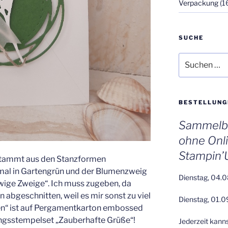
Verpackung
(1
SUCHE
Suchen
nach:
BESTELLUNG
Sammelbe
ohne Onl
Stampin’
r stammt aus den Stanzformen
smal in Gartengrün und der Blumenzweig
Dienstag, 04.0
ige Zweige“. Ich muss zugeben, da
n abgeschnitten, weil es mir sonst zu viel
Dienstag, 01.0
n“ ist auf Pergamentkarton embossed
gsstempelset „Zauberhafte Grüße“!
Jederzeit kann