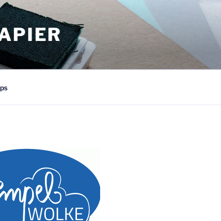
APIER
ps