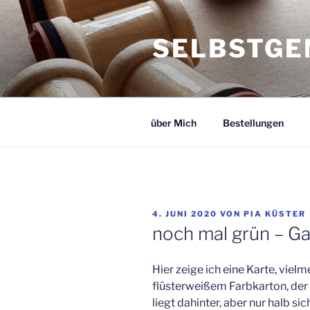
Zum
Inhalt
SELBSTGE
springen
über Mich
Bestellungen
VERÖFFENTLICHT
4. JUNI 2020
VON
PIA KÜSTER
AM
noch mal grün – G
Hier zeige ich eine Karte, vie
flüsterweißem Farbkarton, der 
liegt dahinter, aber nur halb si