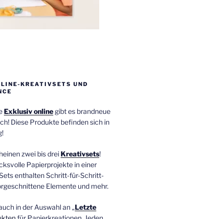
NLINE-KREATIVSETS UND
NCE
ie
Exklusiv online
gibt es brandneue
ch! Diese Produkte befinden sich in
!
einen zwei bis drei
Kreativsets
!
ucksvolle Papierprojekte in einer
Sets enthalten Schritt-für-Schritt-
orgeschnittene Elemente und mehr.
auch in der Auswahl an „
Letzte
ukten
für Papierkreationen. Jeden