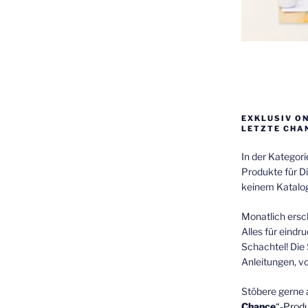
EXKLUSIV O
LETZTE CHA
In der Kategor
Produkte für Di
keinem Katalog
Monatlich ersch
Alles für eindr
Schachtel! Die 
Anleitungen, v
Stöbere gerne 
Chance
“-Prod