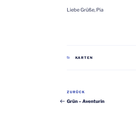
Liebe Grüße, Pia
KATEGORIEN
KARTEN
Beitragsnavigation
Vorheriger
ZURÜCK
Beitrag
Grün – Aventurin