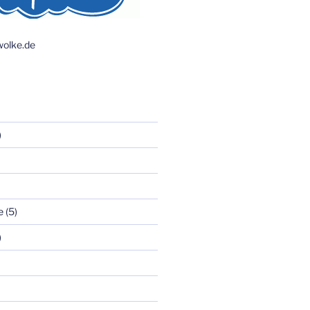
olke.de
)
e
(5)
)