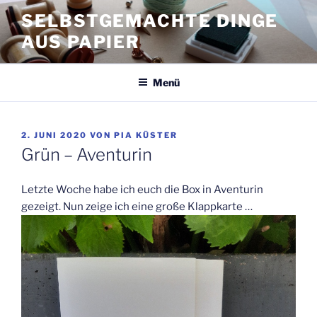
Zum
SELBSTGEMACHTE DINGE
Inhalt
AUS PAPIER
springen
Menü
VERÖFFENTLICHT
2. JUNI 2020
VON
PIA KÜSTER
AM
Grün – Aventurin
Letzte Woche habe ich euch die Box in Aventurin
gezeigt. Nun zeige ich eine große Klappkarte …