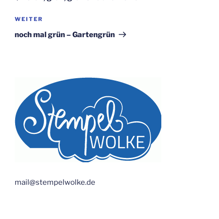
Nächster
WEITER
Beitrag
noch mal grün – Gartengrün
mail@stempelwolke.de