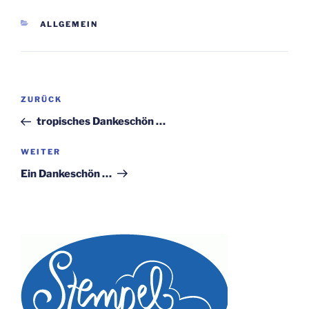
KATEGORIEN
ALLGEMEIN
Beitragsnavigation
Vorheriger
ZURÜCK
Beitrag
tropisches Dankeschön …
Nächster
WEITER
Beitrag
Ein Dankeschön …