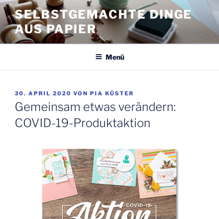
Zum
SELBSTGEMACHTE DINGE
Inhalt
AUS PAPIER
springen
Menü
VERÖFFENTLICHT
30. APRIL 2020
VON
PIA KÜSTER
AM
Gemeinsam etwas verändern:
COVID-19-Produktaktion