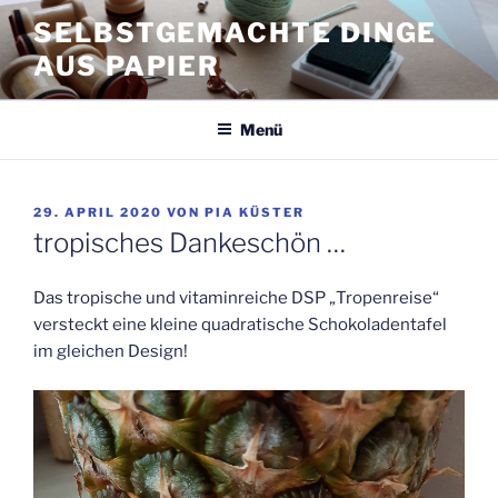
Zum
SELBSTGEMACHTE DINGE
Inhalt
AUS PAPIER
springen
Menü
VERÖFFENTLICHT
29. APRIL 2020
VON
PIA KÜSTER
AM
tropisches Dankeschön …
Das tropische und vitaminreiche DSP „Tropenreise“
versteckt eine kleine quadratische Schokoladentafel
im gleichen Design!