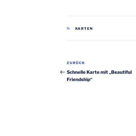
KATEGORIEN
KARTEN
Beitragsnavigation
Vorheriger
ZURÜCK
Beitrag
Schnelle Karte mit „Beautiful
Friendship“