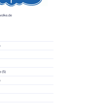
olke.de
)
e
(5)
)