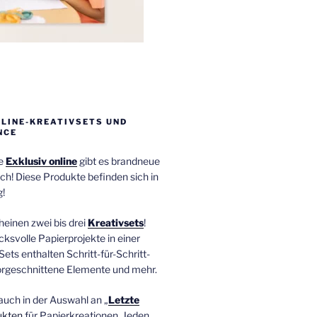
NLINE-KREATIVSETS UND
NCE
ie
Exklusiv online
gibt es brandneue
ch! Diese Produkte befinden sich in
!
einen zwei bis drei
Kreativsets
!
ucksvolle Papierprojekte in einer
Sets enthalten Schritt-für-Schritt-
orgeschnittene Elemente und mehr.
auch in der Auswahl an „
Letzte
ukten
für Papierkreationen. Jeden