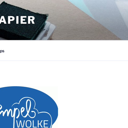
APIER
ps