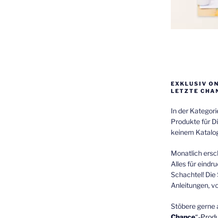
EXKLUSIV O
LETZTE CHA
In der Kategor
Produkte für Di
keinem Katalog
Monatlich ersch
Alles für eindr
Schachtel! Die 
Anleitungen, v
Stöbere gerne 
Chance
“-Prod