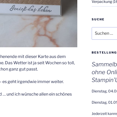
Verpackung
(1
SUCHE
Suchen
nach:
BESTELLUNG
chenende mit dieser Karte aus dem
 Das Wetter ist ja seit Wochen so toll,
Sammelbe
hon ganz gut passt.
ohne Onl
Stampin’
– es geht irgendwie immer weiter.
Dienstag, 04.0
d … und ich wünsche allen ein schönes
Dienstag, 01.0
Jederzeit kann