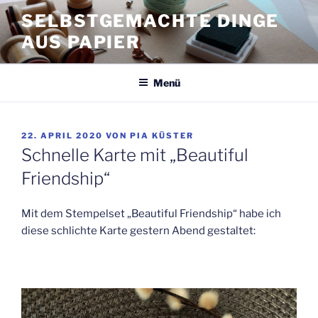
Zum
SELBSTGEMACHTE DINGE
Inhalt
AUS PAPIER
springen
Menü
VERÖFFENTLICHT
22. APRIL 2020
VON
PIA KÜSTER
AM
Schnelle Karte mit „Beautiful
Friendship“
Mit dem Stempelset „Beautiful Friendship“ habe ich
diese schlichte Karte gestern Abend gestaltet: