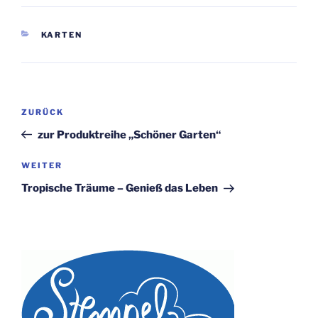
KATEGORIEN
KARTEN
Beitragsnavigation
Vorheriger
ZURÜCK
Beitrag
zur Produktreihe „Schöner Garten“
Nächster
WEITER
Beitrag
Tropische Träume – Genieß das Leben