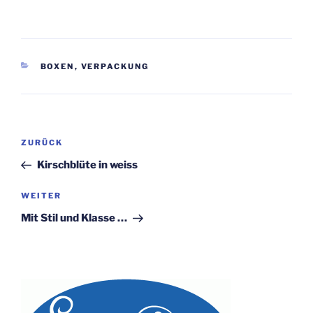
KATEGORIEN
BOXEN
,
VERPACKUNG
Beitragsnavigation
Vorheriger
ZURÜCK
Beitrag
Kirschblüte in weiss
Nächster
WEITER
Beitrag
Mit Stil und Klasse …