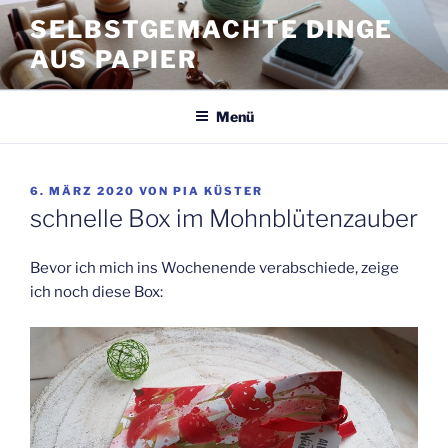
Zum
SELBSTGEMACHTE DINGE
Inhalt
AUS PAPIER
springen
Menü
VERÖFFENTLICHT
6. MÄRZ 2020
VON
PIA KÜSTER
AM
schnelle Box im Mohnblütenzauber
Bevor ich mich ins Wochenende verabschiede, zeige
ich noch diese Box: