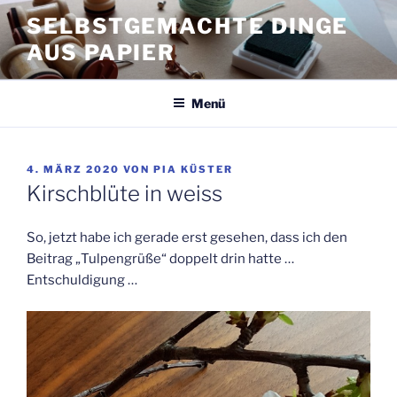
Zum
SELBSTGEMACHTE DINGE
Inhalt
AUS PAPIER
springen
Menü
VERÖFFENTLICHT
4. MÄRZ 2020
VON
PIA KÜSTER
AM
Kirschblüte in weiss
So, jetzt habe ich gerade erst gesehen, dass ich den
Beitrag „Tulpengrüße“ doppelt drin hatte …
Entschuldigung …