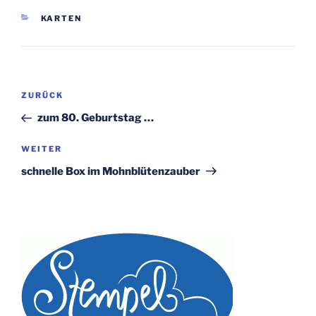
KATEGORIEN
KARTEN
Beitragsnavigation
Vorheriger
ZURÜCK
Beitrag
zum 80. Geburtstag …
Nächster
WEITER
Beitrag
schnelle Box im Mohnblütenzauber